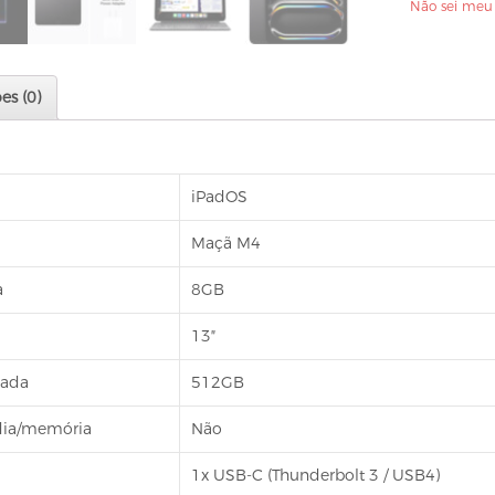
Não sei meu
Fi,
Space
Gray)
es (0)
quantidade
iPadOS
Maçã M4
a
8GB
13″
lada
512GB
ídia/memória
Não
1x USB-C (Thunderbolt 3 / USB4)