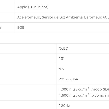
Apple (10 núcleos)
Acelerômetro, Sensor de Luz Ambiente, Barômetro (Altí
a
8GB
OLED
13″
4:3
2752×2064
2
1.000 nits / cd/m
(modo SD
2
1.600 nits / cd/m
(pico no 
120Hz