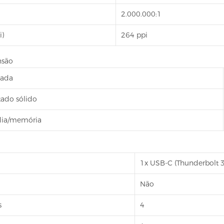
2.000.000:1
i)
264 ppi
nsão
lada
ado sólido
ídia/memória
1x USB-C (Thunderbolt 3
Não
s
4