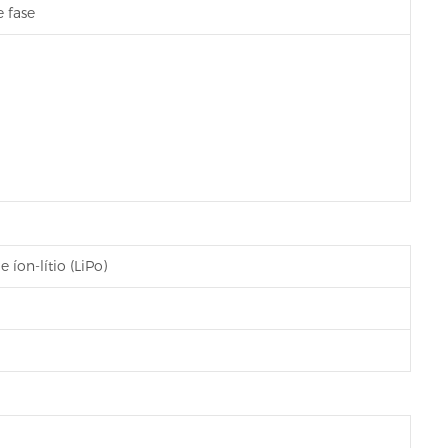
 fase
 íon-lítio (LiPo)