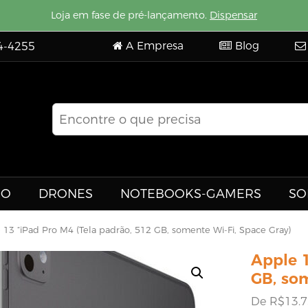
Loja em fase de pré-lançamento.
Dispensar
A Empresa
Blog
4-4255
EO
DRONES
NOTEBOOKS-GAMERS
SO
 13 “iPad Pro M4 (Tela padrão, 512 GB, somente Wi-Fi, Space Gray)
Apple 1
GB, som
De
R$
13.7