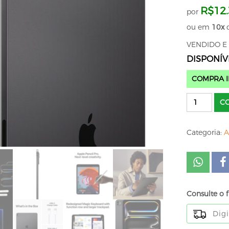
R$
12
por
ou em
10x
VENDIDO E
DISPONÍV
COMPRA I
Apple
C
13
"iPad
Categoria:
A
Pro
M4
(Tela
padrão,
512
Consulte o f
GB,
somente
Wi-