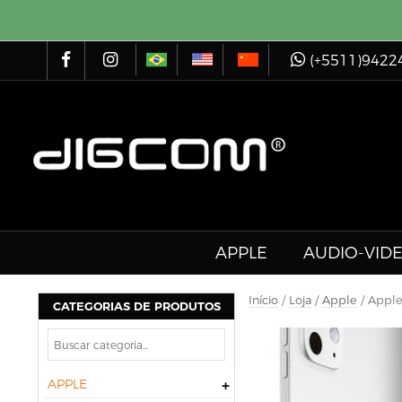
(+5511)9422
APPLE
AUDIO-VID
Início
/
Loja
/
Apple
/ Apple
CATEGORIAS DE PRODUTOS
APPLE