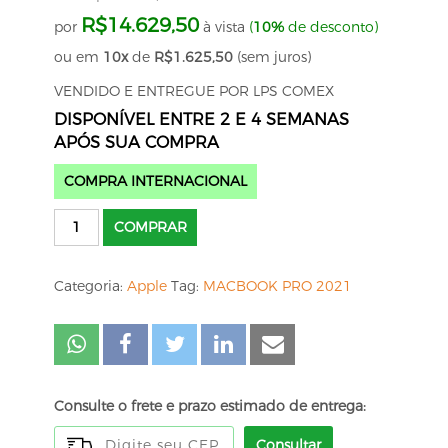
R$
14.629,50
por
à vista
(
10%
de desconto)
ou em
10x
de
R$
1.625,50
(sem juros)
VENDIDO E ENTREGUE POR LPS COMEX
DISPONÍVEL ENTRE 2 E 4 SEMANAS
APÓS SUA COMPRA
COMPRA INTERNACIONAL
Apple
COMPRAR
MacBook
Pro
Categoria:
Apple
Tag:
MACBOOK PRO 2021
de
14,2"
com
Chip
M1
Consulte o frete e prazo estimado de entrega:
Pro
16g/SSD
Consultar