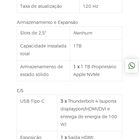
Taxa de atualização
120 Hz
Armazenamento e Expansão
Slots de 2,5″
Nenhum
Capacidade instalada
1TB
total
Armazenamento de
1 x
1 TB Proprietário
estado sólido
Apple NVMe
E/S
USB Tipo-C
3 x
Thunderbolt 4 (suporta
displayport/HDMI/DVI e
entrega de energia de 100
W)
Exposição
1 x
Saída HDMI