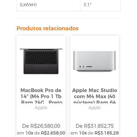
(LxWxH)
3,1″
Produtos relacionados
MacBook Pro de
Apple Mac Studio
14″ (M4 Pro 1 Tb
com M4 Max (40
,Ram 24G , Preto
núcleos) Ram 64
Apple
Apple
Espacial)
/SSD 1TB
De
R$
26.580,00
De
R$
31.852,75
em
10x
de
R$
2.658,00
em
10x
de
R$
3.185,28