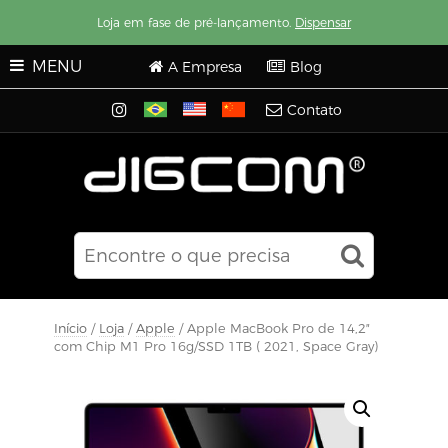
Loja em fase de pré-lançamento.
Dispensar
MENU
A Empresa
Blog
Contato
Início
/
Loja
/
Apple
/ Apple MacBook Pro de 14,2″
com Chip M1 Pro 16g/SSD 1TB ( 2021, Space Gray)