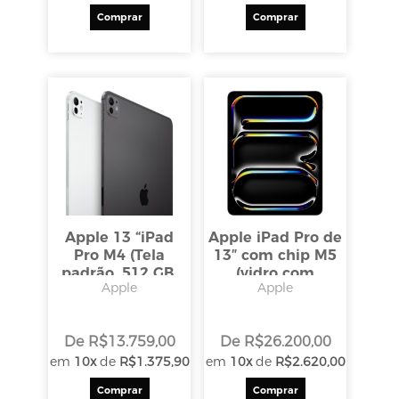
Comprar
Comprar
Apple 13 “iPad
Apple iPad Pro de
Pro M4 (Tela
13″ com chip M5
padrão, 512 GB,
(vidro com
Apple
Apple
somente Wi-Fi,
nanotextura, 2
Space Gray)
TB, Wi-Fi + 5G
LTE, preto
De
R$
13.759,00
De
R$
26.200,00
espacial)
em
10x
de
R$
1.375,90
em
10x
de
R$
2.620,00
Comprar
Comprar