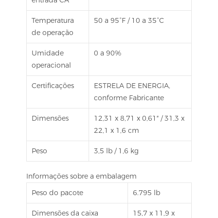
entrada CA
Temperatura
50 a 95°F / 10 a 35°C
de operação
Umidade
0 a 90%
operacional
Certificações
ESTRELA DE ENERGIA,
conforme Fabricante
Dimensões
12,31 x 8,71 x 0,61″ / 31,3 x
22,1 x 1,6 cm
Peso
3,5 lb / 1,6 kg
Informações sobre a embalagem
Peso do pacote
6.795 lb
Dimensões da caixa
15,7 x 11,9 x