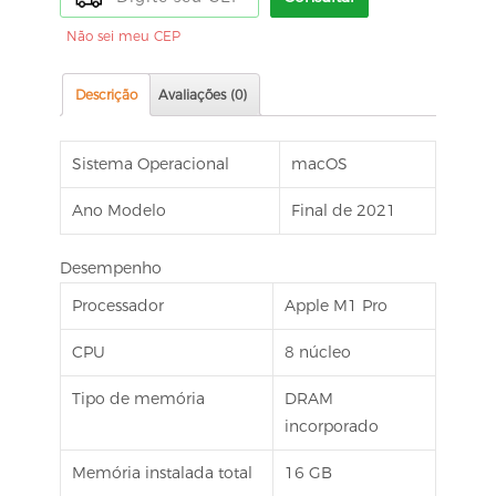
1TB
Não sei meu CEP
(
2021,
Descrição
Avaliações (0)
Space
Gray)
quantidade
Sistema Operacional
macOS
Ano Modelo
Final de 2021
Desempenho
Processador
Apple M1 Pro
CPU
8 núcleo
Tipo de memória
DRAM
incorporado
Memória instalada total
16 GB