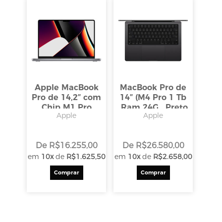
Apple MacBook
MacBook Pro de
Pro de 14,2″ com
14″ (M4 Pro 1 Tb
Chip M1 Pro
,Ram 24G , Preto
Apple
Apple
16g/SSD 1TB (
Espacial)
2021, Space Gray)
De
R$
16.255,00
De
R$
26.580,00
em
10x
de
R$
1.625,50
em
10x
de
R$
2.658,00
Comprar
Comprar