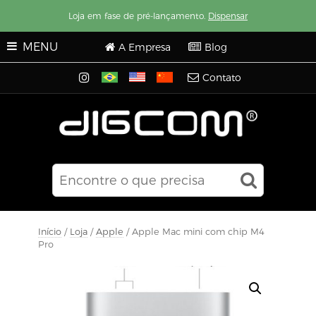
Loja em fase de pré-lançamento.
Dispensar
MENU
A Empresa
Blog
Contato
Início
/
Loja
/
Apple
/ Apple Mac mini com chip M4
Pro