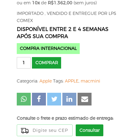
ou em
10x
de
R$
1.362,00
(sem juros)
IMPORTADO , VENDIDO E ENTREGUE POR LPS
COMEX
DISPONÍVEL ENTRE 2 E 4 SEMANAS
APÓS SUA COMPRA
COMPRA INTERNACIONAL
Apple
COMPRAR
Mac
mini
Categoria:
Apple
Tags:
APPLE
,
macmini
com
chip
M4
Pro
quantidade
Consulte o frete e prazo estimado de entrega:
Consultar