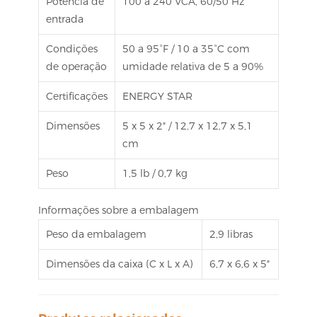
Potência de
100 a 240 VCA, 60/50 Hz
entrada
Condições
50 a 95°F / 10 a 35°C com
de operação
umidade relativa de 5 a 90%
Certificações
ENERGY STAR
Dimensões
5 x 5 x 2″ / 12,7 x 12,7 x 5,1
cm
Peso
1,5 lb / 0,7 kg
Informações sobre a embalagem
Peso da embalagem
2,9 libras
Dimensões da caixa (C x L x A)
6,7 x 6,6 x 5″