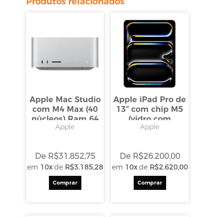
Produtos relacionados
Apple Mac Studio
Apple iPad Pro de
com M4 Max (40
13″ com chip M5
núcleos) Ram 64
(vidro com
Apple
Apple
/SSD 1TB
nanotextura, 2
TB, Wi-Fi + 5G
LTE, preto
De
R$
31.852,75
De
R$
26.200,00
espacial)
em
10x
de
R$
3.185,28
em
10x
de
R$
2.620,00
Comprar
Comprar