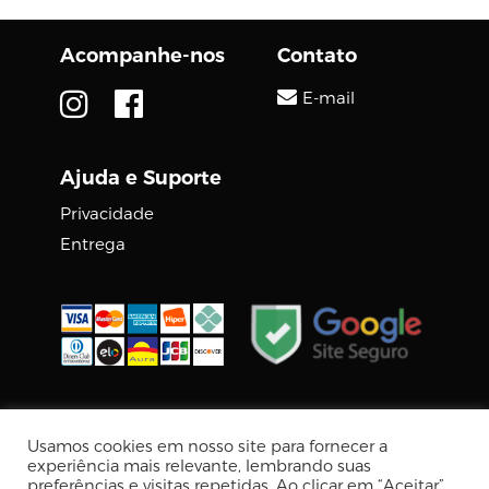
Acompanhe-nos
Contato
E-mail
Ajuda e Suporte
Privacidade
Entrega
© 2026 DIGCOM PREMIUM
Usamos cookies em nosso site para fornecer a
Tecnologia Virtuaria
experiência mais relevante, lembrando suas
preferências e visitas repetidas. Ao clicar em “Aceitar”,