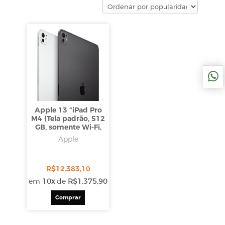
Apple 13 “iPad Pro
M4 (Tela padrão, 512
GB, somente Wi-Fi,
Space Gray)
Apple
R$
12.383,10
em
10x
de
R$
1.375,90
Comprar