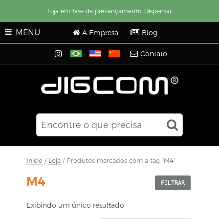
Loja em fase de pré-lançamento.
Dispensar
MENU
A Empresa
Blog
Contato
Início
/
Loja
/ Produtos marcados com a tag “M4”
M4
FILTRAR
Exibindo um único resultado