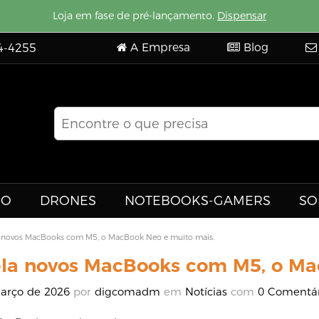
Loja em fase de pré-lançamento.
Dispensar
A Empresa
Blog
4-4255
EO
DRONES
NOTEBOOKS-GAMERS
SO
a novos MacBooks com M5, o MacBook Neo e muito mais.
ela novos MacBooks com M5, o Ma
arço de 2026
por
digcomadm
em
Notícias
com
0 Comentár