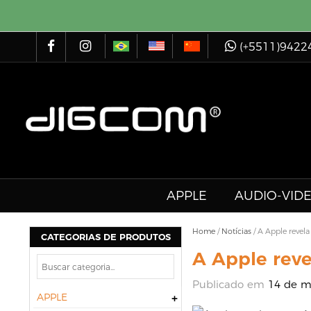
(+5511)9422
APPLE
AUDIO-VID
Home
/
Notícias
/
A Apple revel
CATEGORIAS DE PRODUTOS
A Apple rev
Publicado em
14 de m
APPLE