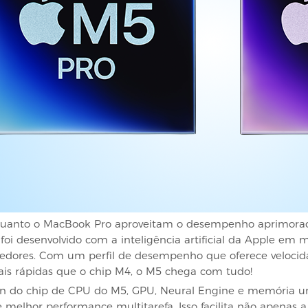
quanto o MacBook Pro aproveitam o desempenho aprimorad
foi desenvolvido com a inteligência artificial da Apple em
vedores. Com um perfil de desempenho que oferece velocid
ais rápidas que o chip M4, o M5 chega com tudo!
n do chip de CPU do M5, GPU, Neural Engine e memória u
melhor performance multitarefa. Isso facilita não apenas a e