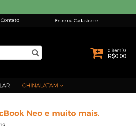
Contato
Entre ou Cadastre-se
0 item(s)
R$
0,00
LAR
CHINALATAM
cBook Neo e muito mais.
io