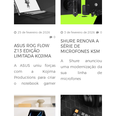
atualizados e...
25 de fevereiro de 2026
3 de fevereiro de 2026
0
0
SHURE RENOVA A
ASUS ROG FLOW
SÉRIE DE
Z13 EDIÇÃO
MICROFONES KSM
LIMITADA KOJIMA
A Shure anunciou
PRODUCTIONS
A ASUS uniu forças
uma modernização da
com a Kojima
sua linha de
Productions para criar
microfones
o notebook gamer
profissionais KSM com
ROG Flow Z13 de
os novos modelos
edição limitada .
KSM32C, KSM40C e
Apresentado
KSM44MP, que
inicialmente na CES
apresentam suportes
2026, o notebook 2
anti-choque...