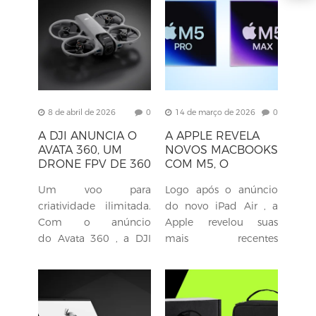
série AP3....
digitalização por...
8 de abril de 2026
0
14 de março de 2026
0
A DJI ANUNCIA O
A APPLE REVELA
AVATA 360, UM
NOVOS MACBOOKS
DRONE FPV DE 360
COM M5, O
​​GRAUS COM
MACBOOK NEO E
Um voo para
Logo após o anúncio
RESOLUÇÃO 8K
MUITO MAIS.
criatividade ilimitada.
do novo iPad Air , a
Com o anúncio
Apple revelou suas
do Avata 360 , a DJI
mais recentes
entrou de vez na
tecnologias, incluindo
categoria de drones de
o novo MacBook Air, o
360 ​​graus. O Avata 360
MacBook Pro, os
é, na verdade, um...
monitores Studio