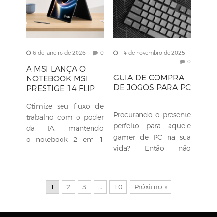
em 1,...
6 de janeiro de 2026
0
14 de novembro de 2025
0
A MSI LANÇA O
GUIA DE COMPRA
NOTEBOOK MSI
DE JOGOS PARA PC
PRESTIGE 14 FLIP
AI+ EVO COM TELA
Otimize seu fluxo de
OLED.
Procurando o presente
trabalho com o poder
perfeito para aquele
da IA, mantendo
gamer de PC na sua
o notebook 2 em 1
vida? Então não
MSI Prestige 14 Flip AI+
precisa procurar mais,
Evo OLED Multi-Touch
a DIGCOM PREMIUM
sempre ao seu lado.
tem tudo o que você
Projetado para
1
2
3
…
10
Próximo »
precisa. Seja um novo...
potência...