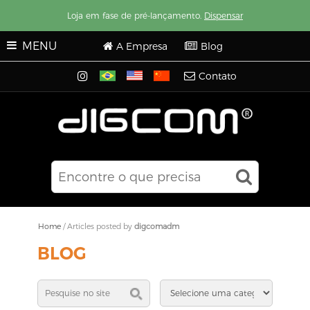
Loja em fase de pré-lançamento.
Dispensar
MENU
A Empresa
Blog
Contato
Home
/
Articles posted by
digcomadm
BLOG