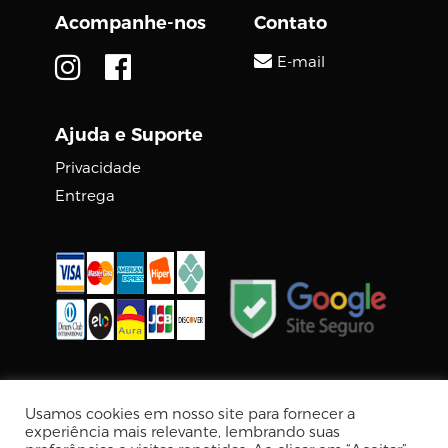
Acompanhe-nos
Contato
E-mail
Ajuda e Suporte
Privacidade
Entrega
© 2026 DIGCOM PREMIUM
Usamos cookies em nosso site para fornecer a
Tecnologia Virtuaria
experiência mais relevante, lembrando suas