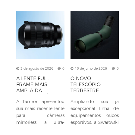
3 de agosto de 2026
0
10 de julho de 2026
0
A LENTE FULL
O NOVO
FRAME MAIS
TELESCÓPIO
AMPLA DA
TERRESTRE
TAMRON ATÉ O
SWAROVSKI AT
A Tamron apresentou
Ampliando sua já
MOMENTO.
ENDURA
sua mais recente lente
excepcional linha de
para câmeras
equipamentos óticos
mirrorless, a ultra-
esportivos, a Swarovski
angular 12-20mm
anunciou o