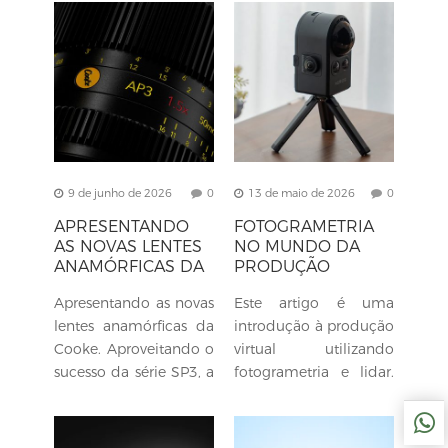
f/2.8, compatível com
lançamento do
câmeras Sony com
novo telescópio
montagem E e Nikon
terrestre AT Endura 21-
com montagem...
65×75 . Este...
9 de junho de 2026
0
13 de maio de 2026
0
APRESENTANDO
FOTOGRAMETRIA
AS NOVAS LENTES
NO MUNDO DA
ANAMÓRFICAS DA
PRODUÇÃO
COOKE.
VIRTUAL
Apresentando as novas
Este artigo é uma
lentes anamórficas da
introdução à produção
Cooke. Aproveitando o
virtual utilizando
sucesso da série SP3, a
fotogrametria e lidar.
Cooke trouxe o
Nele, discutirei o que é
formato anamórfico
fotogrametria e como
para lentes fixas com a
os avanços na