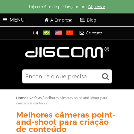
Loja em fase de pré-lançamento.
Dispensar
MENU
A Empresa
Blog
Contato
Home
/
Notícias
/
Melhores câmeras point-and-shoot para
criação de conteúdo
Melhores câmeras point-
and-shoot para criação
de conteúdo