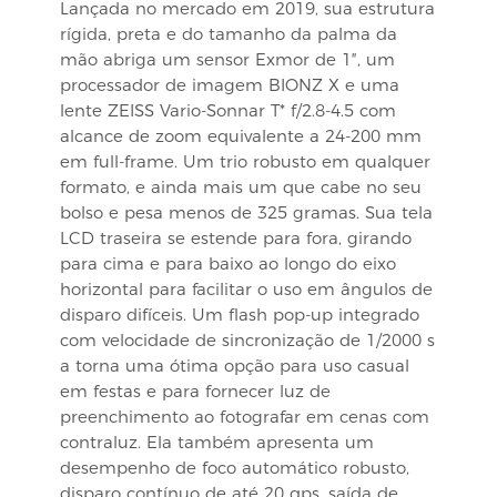
Lançada no mercado em 2019, sua estrutura
rígida, preta e do tamanho da palma da
mão abriga um sensor Exmor de 1″, um
processador de imagem BIONZ X e uma
lente ZEISS Vario-Sonnar T* f/2.8-4.5 com
alcance de zoom equivalente a 24-200 mm
em full-frame. Um trio robusto em qualquer
formato, e ainda mais um que cabe no seu
bolso e pesa menos de 325 gramas. Sua tela
LCD traseira se estende para fora, girando
para cima e para baixo ao longo do eixo
horizontal para facilitar o uso em ângulos de
disparo difíceis. Um flash pop-up integrado
com velocidade de sincronização de 1/2000 s
a torna uma ótima opção para uso casual
em festas e para fornecer luz de
preenchimento ao fotografar em cenas com
contraluz. Ela também apresenta um
desempenho de foco automático robusto,
disparo contínuo de até 20 qps, saída de