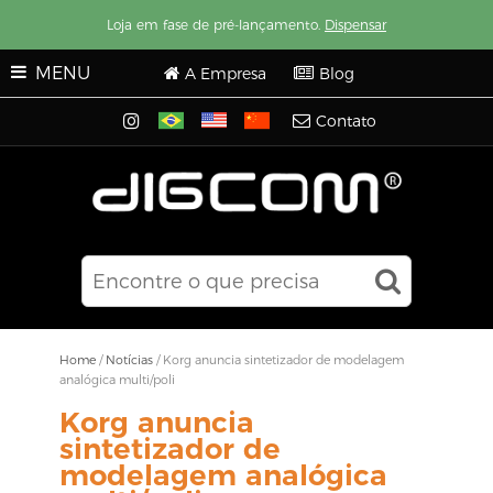
Loja em fase de pré-lançamento.
Dispensar
MENU
A Empresa
Blog
Contato
Home
/
Notícias
/
Korg anuncia sintetizador de modelagem
analógica multi/poli
Korg anuncia
sintetizador de
modelagem analógica