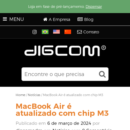
Loja em fase de pré-lançamento.
Dispensar
MENU
A Empresa
Blog
Contato
Home
/
Notícias
/
MacBook Air é atualizado com chip M3
MacBook Air é
atualizado com chip M3
Publicado em
6 de março de 2024
por