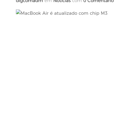
digcomadm
em
Notícias
com
0 Comentário