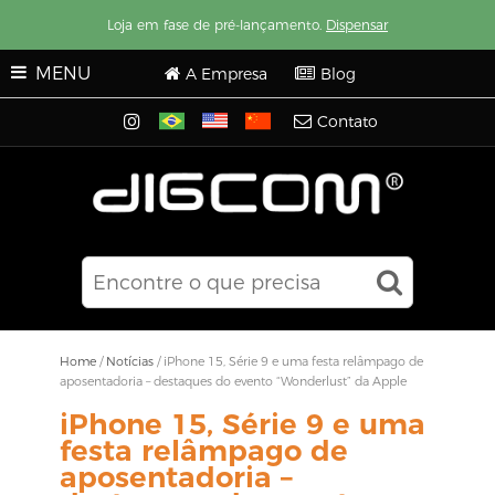
Loja em fase de pré-lançamento.
Dispensar
MENU
A Empresa
Blog
Contato
Home
/
Notícias
/
iPhone 15, Série 9 e uma festa relâmpago de
aposentadoria – destaques do evento “Wonderlust” da Apple
iPhone 15, Série 9 e uma
festa relâmpago de
aposentadoria –