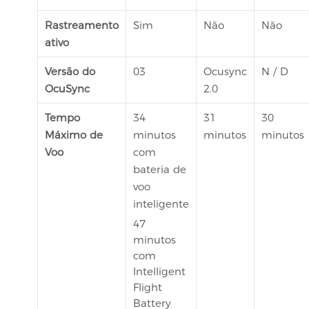
Rastreamento
Sim
Não
Não
ativo
Versão do
03
Ocusync
N / D
OcuSync
2.0
Tempo
34
31
30
Máximo de
minutos
minutos
minutos
Voo
com
bateria de
voo
inteligente
47
minutos
com
Intelligent
Flight
Battery