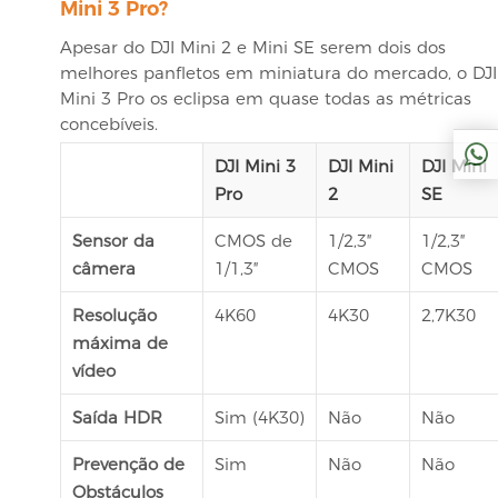
Mini 3 Pro?
Apesar do DJI Mini 2 e Mini SE serem dois dos
melhores panfletos em miniatura do mercado, o DJI
Mini 3 Pro os eclipsa em quase todas as métricas
concebíveis.
DJI Mini 3
DJI Mini
DJI Mini
Pro
2
SE
Sensor da
CMOS de
1/2,3″
1/2,3″
câmera
1/1,3″
CMOS
CMOS
Resolução
4K60
4K30
2,7K30
máxima de
vídeo
Saída HDR
Sim (4K30)
Não
Não
Prevenção de
Sim
Não
Não
Obstáculos