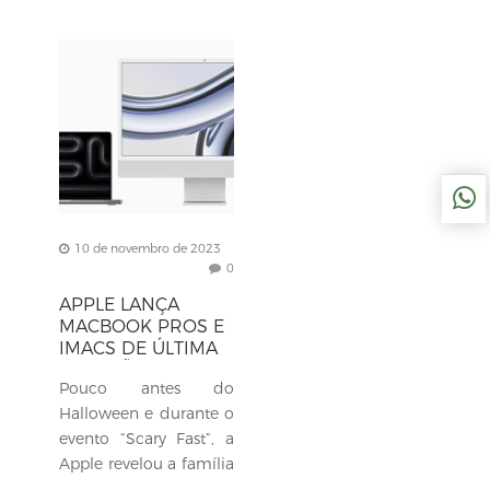
10 de novembro de 2023
0
APPLE LANÇA
MACBOOK PROS E
IMACS DE ÚLTIMA
GERAÇÃO COM
Pouco antes do
CHIPS DA SÉRIE
M3
Halloween e durante o
evento “Scary Fast”, a
Apple revelou a família
M3 de processadores