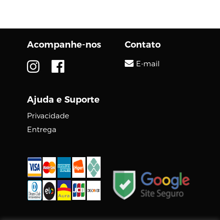
para desktop . Os chips
básicos M3, M3 Pro e
M3 Max...
Acompanhe-nos
Contato
E-mail
Ajuda e Suporte
Privacidade
Entrega