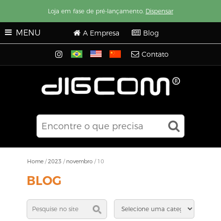
Loja em fase de pré-lançamento.
Dispensar
MENU
A Empresa
Blog
Contato
Home
/
2023
/
novembro
/
10
BLOG