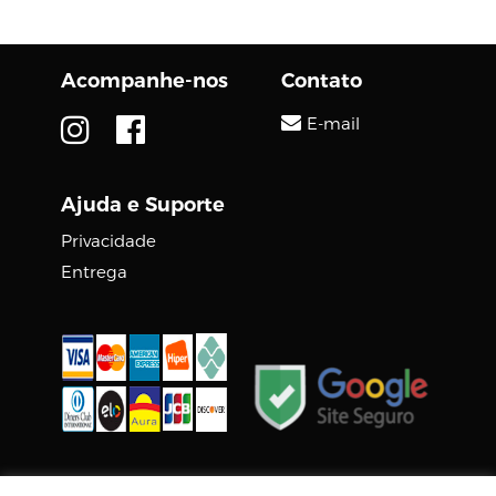
inovador Zenbook 17
Fold OLED ao
comemorativo
Acompanhe-nos
Contato
Zenbook 14X OLED
Space...
E-mail
Ajuda e Suporte
Privacidade
Entrega