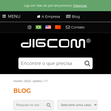
Loja em fase de pré-lançamento.
Dispensar
MENU
A Empresa
Blog
Contato
Home
/
2022
/
janeiro
/
07
BLOG