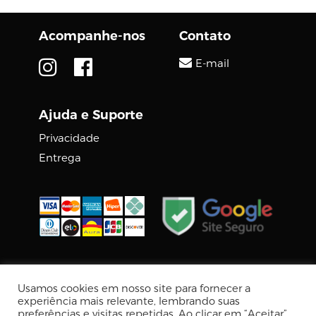
Acompanhe-nos
Contato
E-mail
Ajuda e Suporte
Privacidade
Entrega
© 2026 DIGCOM PREMIUM
Usamos cookies em nosso site para fornecer a
Tecnologia Virtuaria
experiência mais relevante, lembrando suas
preferências e visitas repetidas. Ao clicar em “Aceitar”,