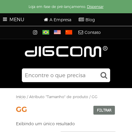
Loja em fase de pré-lançamento.
Dispensar
MENU
A Empresa
Blog
Contato
Início
/ Atributo "Tamanho" de produto / GG
GG
FILTRAR
Exibindo um único resultado