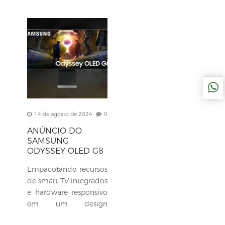
14 de agosto de 2024
0
ANÚNCIO DO
SAMSUNG
ODYSSEY OLED G8
G85SD
Empacotando recursos
de smart TV integrados
e hardware responsivo
em um design
notavelmente fino,