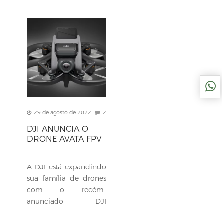
29 de agosto de 2022
2
DJI ANUNCIA O
DRONE AVATA FPV
A DJI está expandindo
sua família de drones
com o recém-
anunciado DJI
Avata . O Avata, um