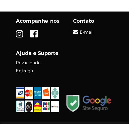
drone FPV (visão em
primeira pessoa),
funciona em conjunto
Acompanhe-nos
Contato
com os novos...
E-mail
Ajuda e Suporte
Privacidade
Entrega