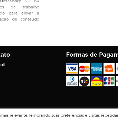
ltraSharp 32″ 6K
xos de trabalho
tado para elevar a
iação de conteúdo
ato
Formas de Paga
ail
Tecnologia Virtuaria
ais relevante, lembrando suas preferências e visitas repetida