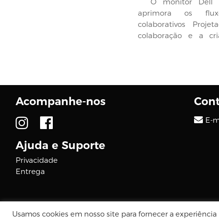
O monitor Dell U
aprimora os flu
colaborativos Proje
colaboração e a cr
profissional,...
Acompanhe-nos
Cont
E-m
Ajuda e Suporte
Privacidade
Entrega
© 2026 DIGCOM PREMIUM
Usamos cookies em nosso site para fornecer a experiência m