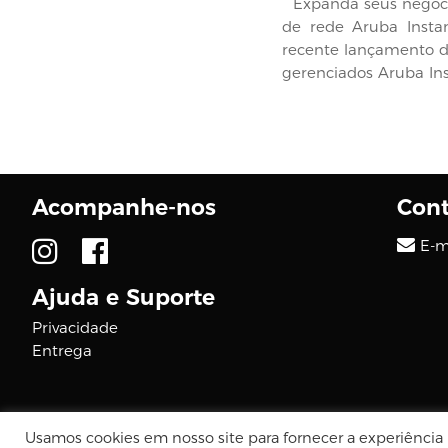
Expanda seus negóci
de rede Aruba Inst
recente lançamento d
gerenciados Aruba In
e 48...
Acompanhe-nos
Cont
E-m
Ajuda e Suporte
Privacidade
Entrega
© 2026 DIGCOM PREMIUM
Usamos cookies em nosso site para fornecer a experiência m