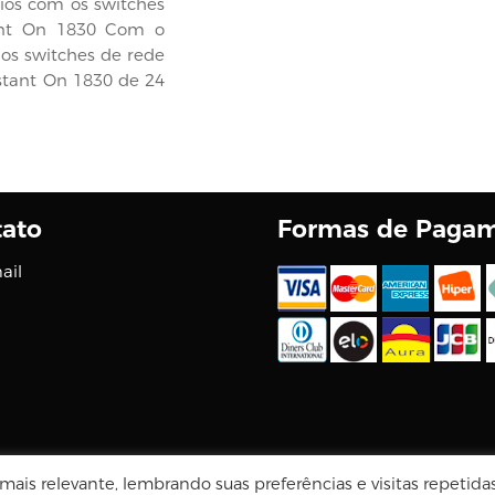
os com os switches
ant On 1830 Com o
os switches de rede
stant On 1830 de 24
ato
Formas de Paga
ail
Tecnologia Virtuaria
ais relevante, lembrando suas preferências e visitas repetida