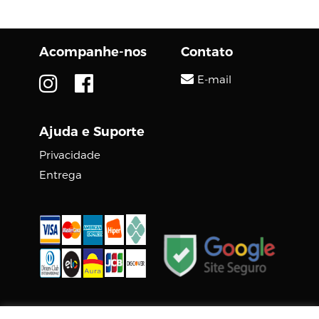
e agora entrou na
arena de webcams PTZ
com a nova câmera...
Acompanhe-nos
Contato
E-mail
Ajuda e Suporte
Privacidade
Entrega