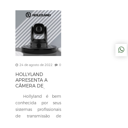
24 de agosto de 2022
0
HOLLYLAND
APRESENTA A
CÂMERA DE
TRANSMISSÃO AO
Hollyland é bem
VIVO AROCAM C2
HD
conhecida por seus
sistemas profissionais
de transmissão de
áudio e vídeo sem fio,