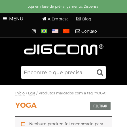
Loja em fase de pré-lançamento.
Dispensar
MENU
A Empresa
Blog
Contato
Início
/
Loja
/ Produtos marcados com a tag “YOGA”
YOGA
FILTRAR
Nenhum produto foi encontrado para