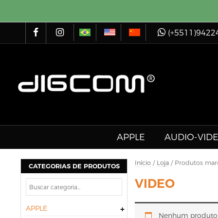
(+5511)9422
APPLE
AUDIO-VID
Início
/
Loja
/ Produtos mar
CATEGORIAS DE PRODUTOS
VIDEO
APPLE
Nenhum produto f