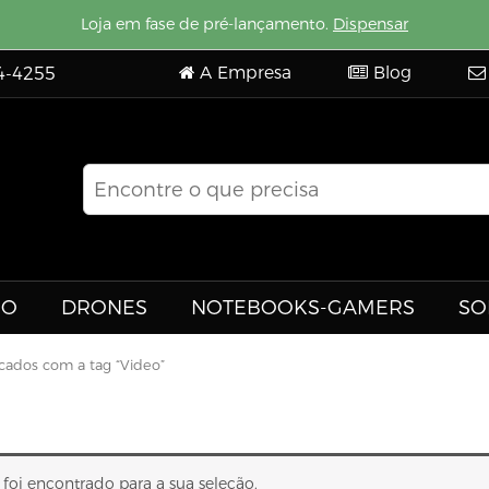
Loja em fase de pré-lançamento.
Dispensar
A Empresa
Blog
4-4255
EO
DRONES
NOTEBOOKS-GAMERS
SO
cados com a tag “Video”
oi encontrado para a sua seleção.