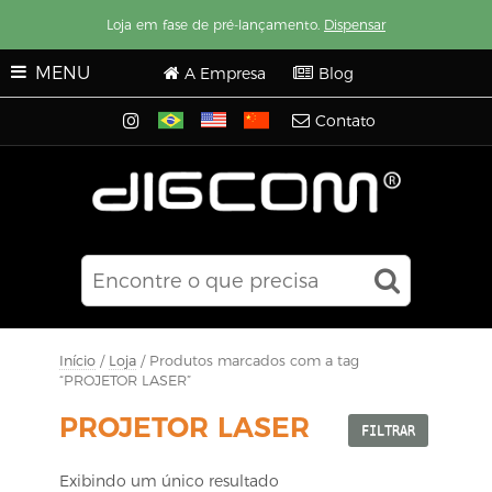
Loja em fase de pré-lançamento.
Dispensar
MENU
A Empresa
Blog
Contato
Início
/
Loja
/ Produtos marcados com a tag
“PROJETOR LASER”
PROJETOR LASER
FILTRAR
Exibindo um único resultado