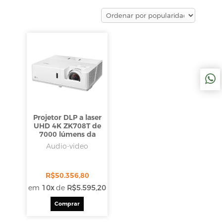
Projetor DLP a laser
UHD 4K ZK708T de
7000 lúmens da
Optoma Technology
Audio-video
R$
50.356,80
em
10x
de
R$
5.595,20
Comprar