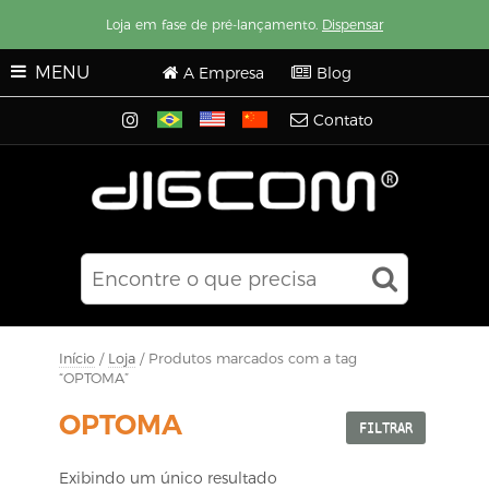
Loja em fase de pré-lançamento.
Dispensar
MENU
A Empresa
Blog
Contato
Início
/
Loja
/ Produtos marcados com a tag
“OPTOMA”
OPTOMA
FILTRAR
Exibindo um único resultado