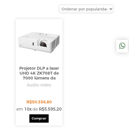
Projetor DLP a laser
UHD 4K ZK708T de
7000 lúmens da
Optoma Technology
Audio-video
R$
50.356,80
em
10x
de
R$
5.595,20
Comprar