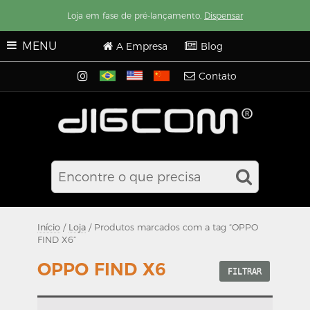
Loja em fase de pré-lançamento.
Dispensar
MENU
A Empresa
Blog
Contato
Início
/
Loja
/ Produtos marcados com a tag “OPPO
FIND X6”
OPPO FIND X6
FILTRAR