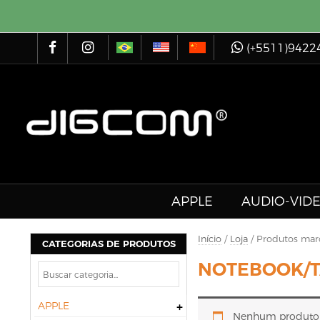
(+5511)9422
APPLE
AUDIO-VID
Início
/
Loja
/ Produtos mar
CATEGORIAS DE PRODUTOS
NOTEBOOK/T
APPLE
Nenhum produto f