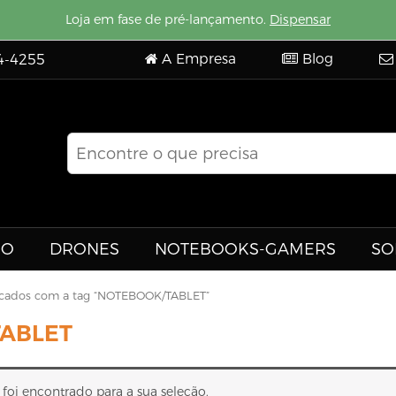
Loja em fase de pré-lançamento.
Dispensar
A Empresa
Blog
4-4255
EO
DRONES
NOTEBOOKS-GAMERS
SO
cados com a tag “NOTEBOOK/TABLET”
ABLET
oi encontrado para a sua seleção.