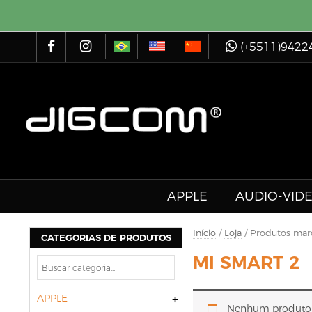
(+5511)9422
APPLE
AUDIO-VID
Início
/
Loja
/ Produtos mar
CATEGORIAS DE PRODUTOS
MI SMART 2
APPLE
Nenhum produto f