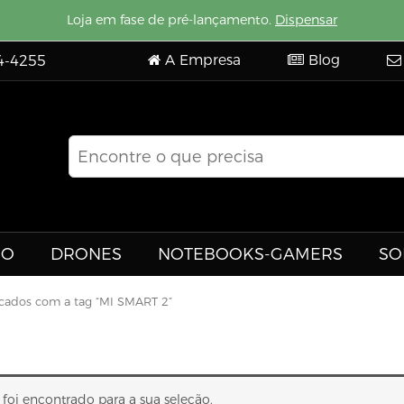
Loja em fase de pré-lançamento.
Dispensar
A Empresa
Blog
4-4255
EO
DRONES
NOTEBOOKS-GAMERS
SO
cados com a tag “MI SMART 2”
oi encontrado para a sua seleção.