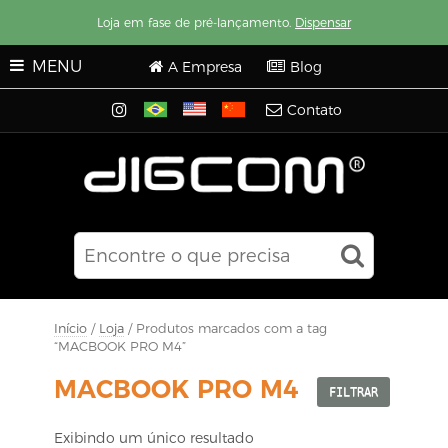
Loja em fase de pré-lançamento.
Dispensar
MENU
A Empresa
Blog
Contato
Início
/
Loja
/ Produtos marcados com a tag
“MACBOOK PRO M4”
MACBOOK PRO M4
FILTRAR
Exibindo um único resultado