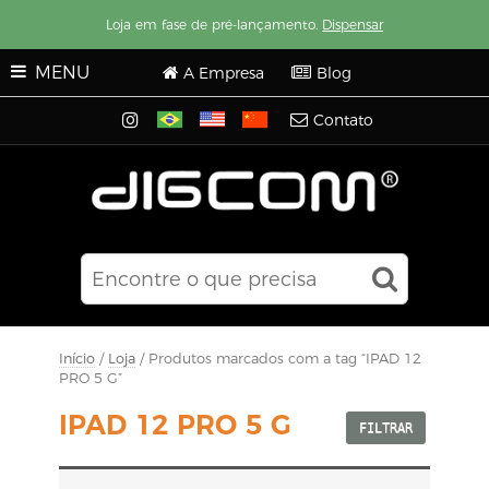
Loja em fase de pré-lançamento.
Dispensar
MENU
A Empresa
Blog
Contato
Início
/
Loja
/ Produtos marcados com a tag “IPAD 12
PRO 5 G”
IPAD 12 PRO 5 G
FILTRAR