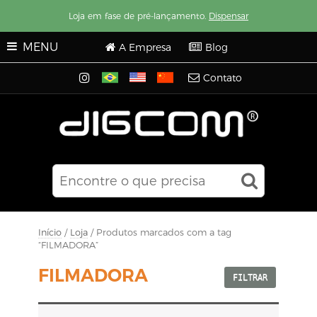
Loja em fase de pré-lançamento.
Dispensar
MENU
A Empresa
Blog
Contato
Início
/
Loja
/ Produtos marcados com a tag
“FILMADORA”
FILMADORA
FILTRAR