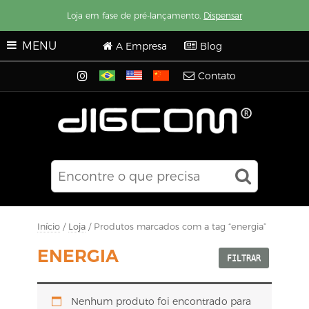
Loja em fase de pré-lançamento.
Dispensar
MENU
A Empresa
Blog
Contato
Início
/
Loja
/ Produtos marcados com a tag “energia”
ENERGIA
FILTRAR
Nenhum produto foi encontrado para